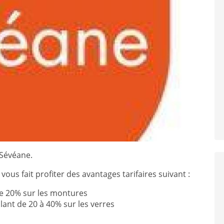
Facel Vega
Encore une marque Française dans votre
magasin Damien l’opticien Andelnans.
 Sévéane.
ous fait profiter des avantages tarifaires suivant :
e 20% sur les montures
lant de 20 à 40% sur les verres