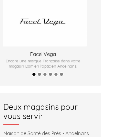
Damien l'Opticien : nouvelle agence au
Opticien Cart
Techn'hom
Deux magasins pour
vous servir
Maison de Santé des Prés - Andelnans