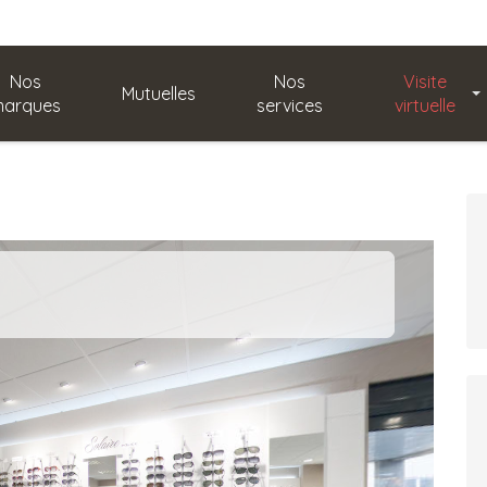
Nos
Nos
Visite
Mutuelles
arques
services
virtuelle