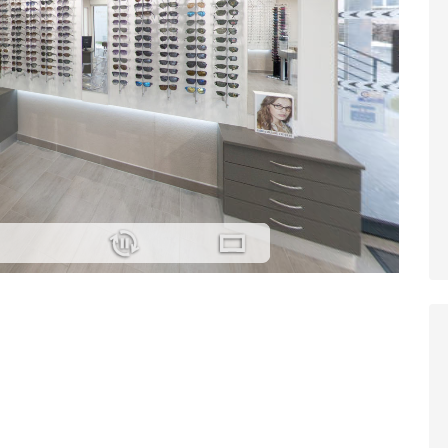
Facel Vega
Encore une marque Française dans votre
magasin Damien l’opticien Andelnans.